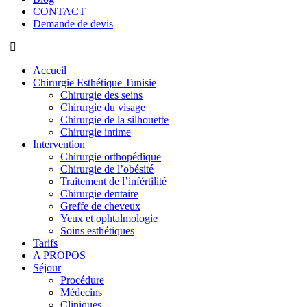
CONTACT
Demande de devis
Accueil
Chirurgie Esthétique Tunisie
Chirurgie des seins
Chirurgie du visage
Chirurgie de la silhouette
Chirurgie intime
Intervention
Chirurgie orthopédique
Chirurgie de l’obésité
Traitement de l’infértilité
Chirurgie dentaire
Greffe de cheveux
Yeux et ophtalmologie
Soins esthétiques
Tarifs
A PROPOS
Séjour
Procédure
Médecins
Cliniques