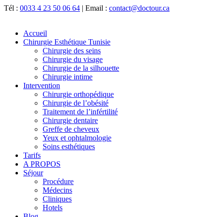
Tél :
0033 4 23 50 06 64
| Email :
contact@doctour.ca
Accueil
Chirurgie Esthétique Tunisie
Chirurgie des seins
Chirurgie du visage
Chirurgie de la silhouette
Chirurgie intime
Intervention
Chirurgie orthopédique
Chirurgie de l’obésité
Traitement de l’infértilité
Chirurgie dentaire
Greffe de cheveux
Yeux et ophtalmologie
Soins esthétiques
Tarifs
A PROPOS
Séjour
Procédure
Médecins
Cliniques
Hotels
Blog