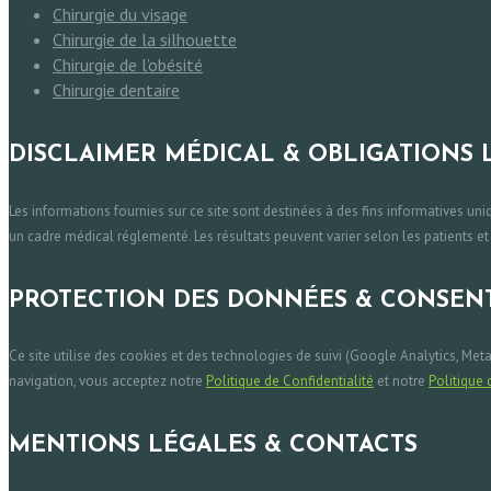
Chirurgie du visage
Chirurgie de la silhouette
Chirurgie de l’obésité
Chirurgie dentaire
DISCLAIMER MÉDICAL & OBLIGATIONS 
Les informations fournies sur ce site sont destinées à des fins informatives un
un cadre médical réglementé. Les résultats peuvent varier selon les patients et
PROTECTION DES DONNÉES & CONSE
Ce site utilise des cookies et des technologies de suivi (Google Analytics, Me
navigation, vous acceptez notre
Politique de Confidentialité
et notre
Politique 
MENTIONS LÉGALES & CONTACTS