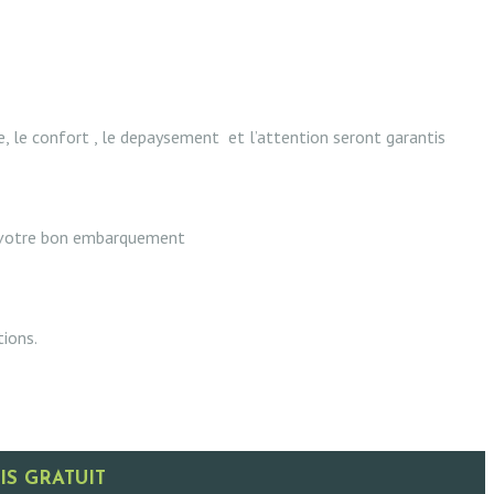
, le confort , le depaysement et l’attention seront garantis
de votre bon embarquement
tions.
IS GRATUIT