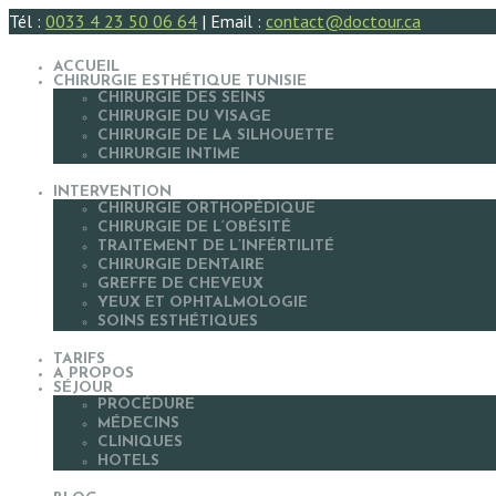
Tél :
0033 4 23 50 06 64
| Email :
contact@doctour.ca
ACCUEIL
CHIRURGIE ESTHÉTIQUE TUNISIE
CHIRURGIE DES SEINS
CHIRURGIE DU VISAGE
CHIRURGIE DE LA SILHOUETTE
CHIRURGIE INTIME
INTERVENTION
CHIRURGIE ORTHOPÉDIQUE
CHIRURGIE DE L’OBÉSITÉ
TRAITEMENT DE L’INFÉRTILITÉ
CHIRURGIE DENTAIRE
GREFFE DE CHEVEUX
YEUX ET OPHTALMOLOGIE
SOINS ESTHÉTIQUES
TARIFS
A PROPOS
SÉJOUR
PROCÉDURE
MÉDECINS
CLINIQUES
HOTELS