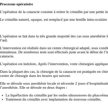
Processus opératoire
ESTHÉTIQU
L’opération de la cataracte consiste à retirer le cristallin par une petit
Le cristallin naturel, opaque, est remplacé par une lentille intra-oculaire 
E TUNISIE
L’opération se fait dans la très grande majorité des cas sous anesthésie l
INTERVENT
l’œil.
L’intervention est réalisée dans un centre chirurgical adapté, sous condi
ION
minutieuse. De nombreux tests sont effectués juste avant le début de l’in
cataracte.
L’opération est indolore
.
Après l’intervention, votre chirurgien appliqu
TARIFS
Dans la plupart des cas, la chirurgie de la cataracte est pratiquée en chi
centre de chirurgie dans les heures qui suivent.
A PROPOS
Elle se déroule sous anesthésie locale et nécessite 2 jours d’hospitalisat
l’anesthésie. Elle se déroule en deux étapes :
SÉJOUR
La liquéfaction du cristallin par les ondes ultrasonores du phacoémuls
Traitement du cristallin avec implantation du nouveau cristallin.