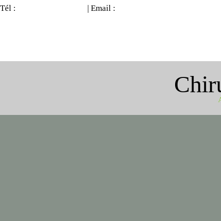
Tél :
0033 4 23 50 06 64
| Email :
contact@doctour.ca
Chiru