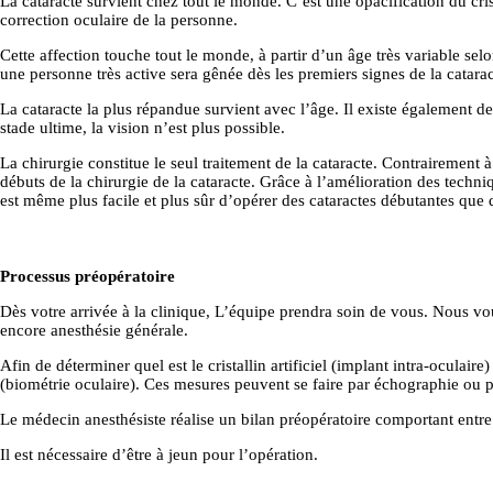
La cataracte survient chez tout le monde. C’est une opacification du cris
correction oculaire de la personne.
Cette affection touche tout le monde, à partir d’un âge très variable sel
une personne très active sera gênée dès les premiers signes de la catar
La cataracte la plus répandue survient avec l’âge. Il existe également d
stade ultime, la vision n’est plus possible.
La chirurgie constitue le seul traitement de la cataracte. Contrairement 
débuts de la chirurgie de la cataracte. Grâce à l’amélioration des techniq
est même plus facile et plus sûr d’opérer des cataractes débutantes que 
Processus préopératoire
Dès votre arrivée à la clinique, L’équipe prendra soin de vous. Nous vou
encore anesthésie générale.
Afin de déterminer quel est le cristallin artificiel (implant intra-oculair
(biométrie oculaire). Ces mesures peuvent se faire par échographie ou pa
ACCUEIL
Le médecin anesthésiste réalise un bilan préopératoire comportant entre
Il est nécessaire d’être à jeun pour l’opération.
CHIRURGIE