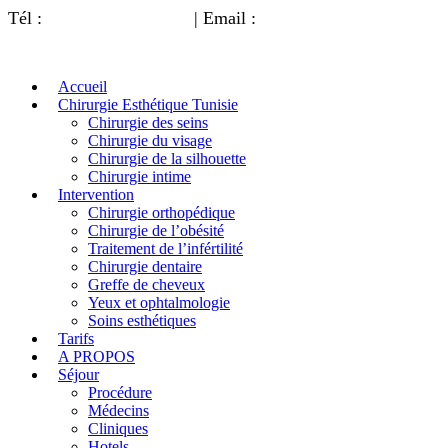
Tél :
0033 4 23 50 06 64
| Email :
contact@doctour.ca
Accueil
Chirurgie Esthétique Tunisie
Chirurgie des seins
Chirurgie du visage
Chirurgie de la silhouette
Chirurgie intime
Intervention
Chirurgie orthopédique
Chirurgie de l’obésité
Traitement de l’infértilité
Chirurgie dentaire
Greffe de cheveux
Yeux et ophtalmologie
Soins esthétiques
Tarifs
A PROPOS
Séjour
Procédure
Médecins
Cliniques
Hotels