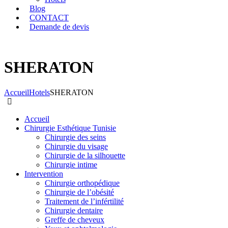
Blog
CONTACT
Demande de devis
SHERATON
Accueil
Hotels
SHERATON
Accueil
Chirurgie Esthétique Tunisie
Chirurgie des seins
Chirurgie du visage
Chirurgie de la silhouette
Chirurgie intime
Intervention
Chirurgie orthopédique
Chirurgie de l’obésité
Traitement de l’infértilité
Chirurgie dentaire
Greffe de cheveux